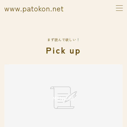
www.patokon.net
MENU
Sample Page
www.patokon.net
まず読んで欲しい！
デモプリセット記事 Part02
Pick up
プライバシーポリシー
利用規約／特定商取引法に基づく表記
有料記事の決済完了ページ
運営者情報
MENU 01